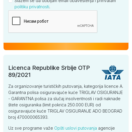
Slažem se da dobijam email obaveštenja i prihvatam
politiku privatnosti
.
Kompanija
Licenca Republike Srbije OTP
89/2021
Za organizovanje turističkih putovanja, kategorija licence A.
Garantna polisa osiguravajuće kuće TRIGLAV OSIGURANJE
- GARANTNA polisa za slučaj insolventnosti i radi naknade
štete osiguranika (limit pokrića 250.000 EUR) od
osiguravajuće kuće TRIGLAV OSIGURANJE ADO BEOGRAD
broj 470000065393.
Uz sve programe važe
Opšti uslovi putovanja
agencije