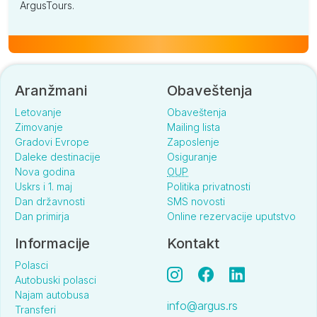
ArgusTours.
Aranžmani
Obaveštenja
Letovanje
Obaveštenja
Zimovanje
Mailing lista
Gradovi Evrope
Zaposlenje
Daleke destinacije
Osiguranje
Nova godina
OUP
Uskrs i 1. maj
Politika privatnosti
Dan državnosti
SMS novosti
Dan primirja
Online rezervacije uputstvo
Informacije
Kontakt
Polasci
Autobuski polasci
Najam autobusa
info@argus.rs
Transferi