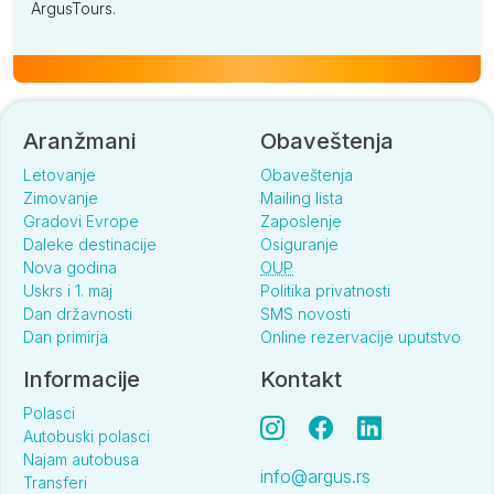
ArgusTours.
Aranžmani
Obaveštenja
Letovanje
Obaveštenja
Zimovanje
Mailing lista
Gradovi Evrope
Zaposlenje
Daleke destinacije
Osiguranje
Nova godina
OUP
Uskrs i 1. maj
Politika privatnosti
Dan državnosti
SMS novosti
Dan primirja
Online rezervacije uputstvo
Informacije
Kontakt
Polasci
Autobuski polasci
Najam autobusa
info@argus.rs
Transferi