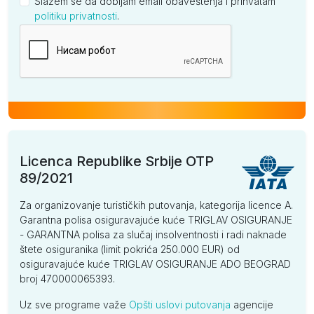
Slažem se da dobijam email obaveštenja i prihvatam
politiku privatnosti
.
Kompanija
Licenca Republike Srbije OTP
89/2021
Za organizovanje turističkih putovanja, kategorija licence A.
Garantna polisa osiguravajuće kuće TRIGLAV OSIGURANJE
- GARANTNA polisa za slučaj insolventnosti i radi naknade
štete osiguranika (limit pokrića 250.000 EUR) od
osiguravajuće kuće TRIGLAV OSIGURANJE ADO BEOGRAD
broj 470000065393.
Uz sve programe važe
Opšti uslovi putovanja
agencije