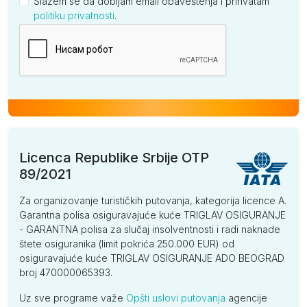
Slažem se da dobijam email obaveštenja i prihvatam
politiku privatnosti
.
Kompanija
Licenca Republike Srbije OTP
89/2021
Za organizovanje turističkih putovanja, kategorija licence A.
Garantna polisa osiguravajuće kuće TRIGLAV OSIGURANJE
- GARANTNA polisa za slučaj insolventnosti i radi naknade
štete osiguranika (limit pokrića 250.000 EUR) od
osiguravajuće kuće TRIGLAV OSIGURANJE ADO BEOGRAD
broj 470000065393.
Uz sve programe važe
Opšti uslovi putovanja
agencije