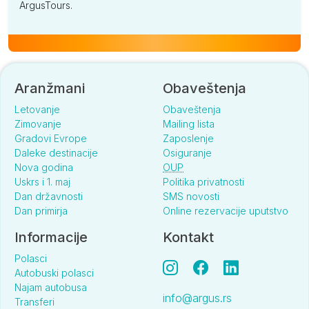
ArgusTours.
Aranžmani
Obaveštenja
Letovanje
Obaveštenja
Zimovanje
Mailing lista
Gradovi Evrope
Zaposlenje
Daleke destinacije
Osiguranje
Nova godina
OUP
Uskrs i 1. maj
Politika privatnosti
Dan državnosti
SMS novosti
Dan primirja
Online rezervacije uputstvo
Informacije
Kontakt
Polasci
Autobuski polasci
Najam autobusa
info@argus.rs
Transferi