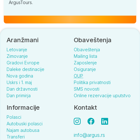
ArgusTours.
Aranžmani
Obaveštenja
Letovanje
Obaveštenja
Zimovanje
Mailing lista
Gradovi Evrope
Zaposlenje
Daleke destinacije
Osiguranje
Nova godina
OUP
Uskrs i 1. maj
Politika privatnosti
Dan državnosti
SMS novosti
Dan primirja
Online rezervacije uputstvo
Informacije
Kontakt
Polasci
Autobuski polasci
Najam autobusa
info@argus.rs
Transferi