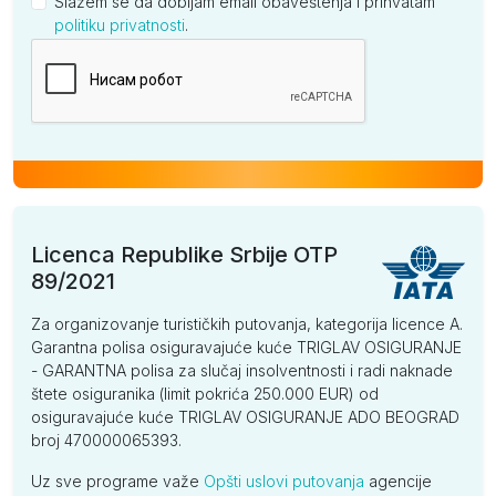
Slažem se da dobijam email obaveštenja i prihvatam
politiku privatnosti
.
Kompanija
Licenca Republike Srbije OTP
89/2021
Za organizovanje turističkih putovanja, kategorija licence A.
Garantna polisa osiguravajuće kuće TRIGLAV OSIGURANJE
- GARANTNA polisa za slučaj insolventnosti i radi naknade
štete osiguranika (limit pokrića 250.000 EUR) od
osiguravajuće kuće TRIGLAV OSIGURANJE ADO BEOGRAD
broj 470000065393.
Uz sve programe važe
Opšti uslovi putovanja
agencije