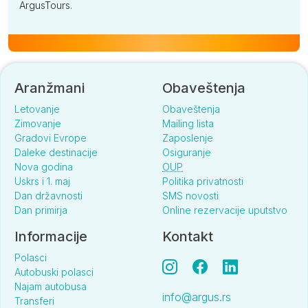
ArgusTours.
Aranžmani
Obaveštenja
Letovanje
Obaveštenja
Zimovanje
Mailing lista
Gradovi Evrope
Zaposlenje
Daleke destinacije
Osiguranje
Nova godina
OUP
Uskrs i 1. maj
Politika privatnosti
Dan državnosti
SMS novosti
Dan primirja
Online rezervacije uputstvo
Informacije
Kontakt
Polasci
Autobuski polasci
Najam autobusa
info@argus.rs
Transferi