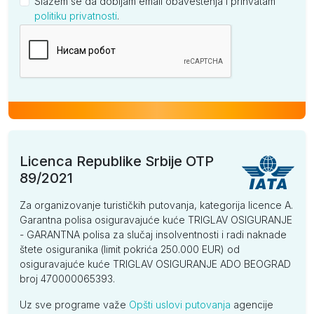
Slažem se da dobijam email obaveštenja i prihvatam
politiku privatnosti
.
Kompanija
Licenca Republike Srbije OTP
89/2021
Za organizovanje turističkih putovanja, kategorija licence A.
Garantna polisa osiguravajuće kuće TRIGLAV OSIGURANJE
- GARANTNA polisa za slučaj insolventnosti i radi naknade
štete osiguranika (limit pokrića 250.000 EUR) od
osiguravajuće kuće TRIGLAV OSIGURANJE ADO BEOGRAD
broj 470000065393.
Uz sve programe važe
Opšti uslovi putovanja
agencije