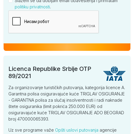
Slažem se da dobijam email obaveštenja i prihvatam
politiku privatnosti
.
Kompanija
Licenca Republike Srbije OTP
89/2021
Za organizovanje turističkih putovanja, kategorija licence A.
Garantna polisa osiguravajuće kuće TRIGLAV OSIGURANJE
- GARANTNA polisa za slučaj insolventnosti i radi naknade
štete osiguranika (limit pokrića 250.000 EUR) od
osiguravajuće kuće TRIGLAV OSIGURANJE ADO BEOGRAD
broj 470000065393.
Uz sve programe važe
Opšti uslovi putovanja
agencije