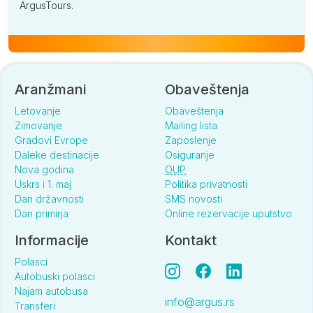
ArgusTours.
Aranžmani
Obaveštenja
Letovanje
Obaveštenja
Zimovanje
Mailing lista
Gradovi Evrope
Zaposlenje
Daleke destinacije
Osiguranje
Nova godina
OUP
Uskrs i 1. maj
Politika privatnosti
Dan državnosti
SMS novosti
Dan primirja
Online rezervacije uputstvo
Informacije
Kontakt
Polasci
Autobuski polasci
Najam autobusa
info@argus.rs
Transferi