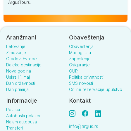
ArgusTours.
Aranžmani
Obaveštenja
Letovanje
Obaveštenja
Zimovanje
Mailing lista
Gradovi Evrope
Zaposlenje
Daleke destinacije
Osiguranje
Nova godina
OUP
Uskrs i 1. maj
Politika privatnosti
Dan državnosti
SMS novosti
Dan primirja
Online rezervacije uputstvo
Informacije
Kontakt
Polasci
Autobuski polasci
Najam autobusa
info@argus.rs
Transferi