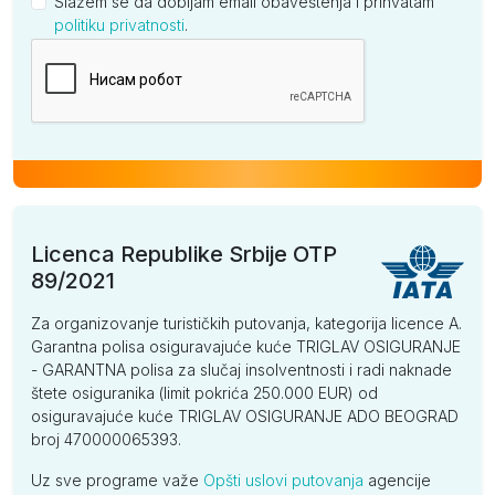
Slažem se da dobijam email obaveštenja i prihvatam
politiku privatnosti
.
Kompanija
Licenca Republike Srbije OTP
89/2021
Za organizovanje turističkih putovanja, kategorija licence A.
Garantna polisa osiguravajuće kuće TRIGLAV OSIGURANJE
- GARANTNA polisa za slučaj insolventnosti i radi naknade
štete osiguranika (limit pokrića 250.000 EUR) od
osiguravajuće kuće TRIGLAV OSIGURANJE ADO BEOGRAD
broj 470000065393.
Uz sve programe važe
Opšti uslovi putovanja
agencije