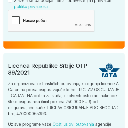
Slažem se da dobijam email obaveštenja i prihvatam
politiku privatnosti
.
Kompanija
Licenca Republike Srbije OTP
89/2021
Za organizovanje turističkih putovanja, kategorija licence A.
Garantna polisa osiguravajuće kuće TRIGLAV OSIGURANJE
- GARANTNA polisa za slučaj insolventnosti i radi naknade
štete osiguranika (limit pokrića 250.000 EUR) od
osiguravajuće kuće TRIGLAV OSIGURANJE ADO BEOGRAD
broj 470000065393.
Uz sve programe važe
Opšti uslovi putovanja
agencije