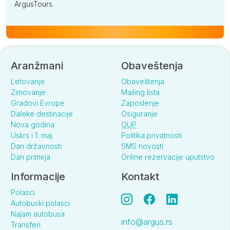
ArgusTours.
Aranžmani
Obaveštenja
Letovanje
Obaveštenja
Zimovanje
Mailing lista
Gradovi Evrope
Zaposlenje
Daleke destinacije
Osiguranje
Nova godina
OUP
Uskrs i 1. maj
Politika privatnosti
Dan državnosti
SMS novosti
Dan primirja
Online rezervacije uputstvo
Informacije
Kontakt
Polasci
Autobuski polasci
Najam autobusa
info@argus.rs
Transferi