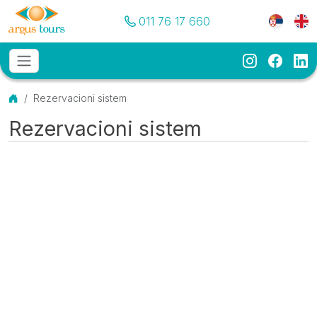
Pozovite nas
Meni je
011 76 17 660
Instagram
Faceb
Li
Osnovni meni
MENU
Početna
Rezervacioni sistem
Rezervacioni sistem