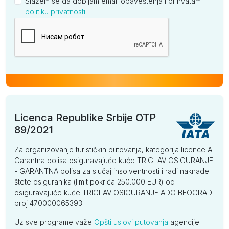
Slažem se da dobijam email obaveštenja i prihvatam
politiku privatnosti
.
Kompanija
Licenca Republike Srbije OTP
89/2021
Za organizovanje turističkih putovanja, kategorija licence A.
Garantna polisa osiguravajuće kuće TRIGLAV OSIGURANJE
- GARANTNA polisa za slučaj insolventnosti i radi naknade
štete osiguranika (limit pokrića 250.000 EUR) od
osiguravajuće kuće TRIGLAV OSIGURANJE ADO BEOGRAD
broj 470000065393.
Uz sve programe važe
Opšti uslovi putovanja
agencije