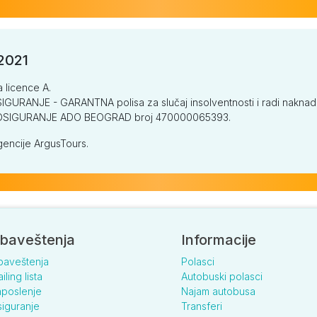
/2021
a licence A.
GURANJE - GARANTNA polisa za slučaj insolventnosti i radi naknade š
V OSIGURANJE ADO BEOGRAD broj 470000065393.
encije ArgusTours.
baveštenja
Informacije
baveštenja
Polasci
iling lista
Autobuski polasci
poslenje
Najam autobusa
iguranje
Transferi