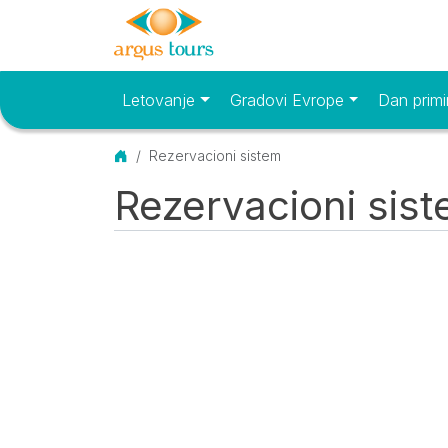
Letovanje
Gradovi Evrope
Dan primi
Osnovni meni
Početna
Rezervacioni sistem
Rezervacioni sis