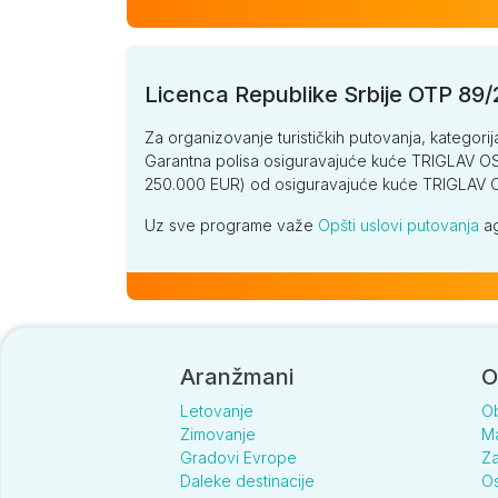
Licenca Republike Srbije OTP 89
Za organizovanje turističkih putovanja, kategorij
Garantna polisa osiguravajuće kuće TRIGLAV OSI
250.000 EUR) od osiguravajuće kuće TRIGLA
Uz sve programe važe
Opšti uslovi putovanja
ag
Aranžmani
O
Letovanje
O
Zimovanje
Ma
Gradovi Evrope
Za
Daleke destinacije
Os