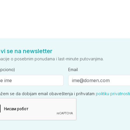
avi se na newsletter
macije o posebnim ponudama i last-minute putovanjima.
opciono)
Email
ažem se da dobijam email obaveštenja i prihvatam
politiku privatnosti
ija