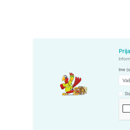
Prij
Infor
Ime (
Sl
Kompan