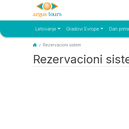
Letovanje
Gradovi Evrope
Dan primi
Osnovni meni
Početna
Rezervacioni sistem
Rezervacioni sis