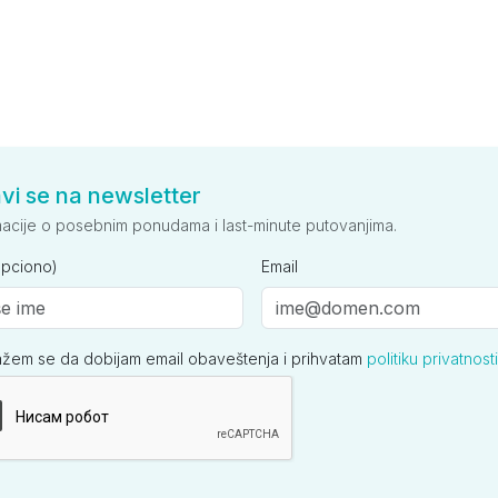
avi se na newsletter
macije o posebnim ponudama i last-minute putovanjima.
opciono)
Email
ažem se da dobijam email obaveštenja i prihvatam
politiku privatnosti
ija