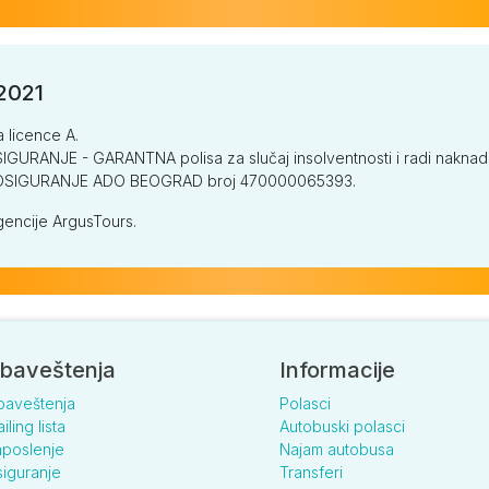
/2021
a licence A.
GURANJE - GARANTNA polisa za slučaj insolventnosti i radi naknade š
V OSIGURANJE ADO BEOGRAD broj 470000065393.
encije ArgusTours.
baveštenja
Informacije
baveštenja
Polasci
iling lista
Autobuski polasci
poslenje
Najam autobusa
iguranje
Transferi