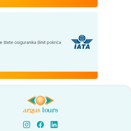
tete osiguranika (limit pokrića