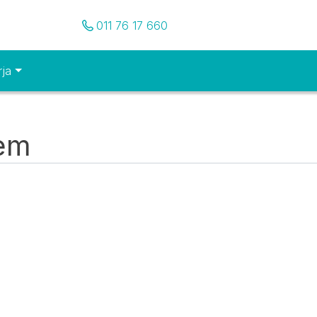
Pozovite nas
011 76 17 660
rja
tem