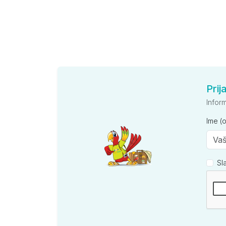
Prij
Infor
Ime (
Sl
Kompan