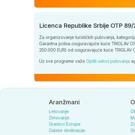
Licenca Republike Srbije OTP 89
Za organizovanje turističkih putovanja, kategorij
Garantna polisa osiguravajuće kuće TRIGLAV OSI
250.000 EUR) od osiguravajuće kuće TRIGLA
Uz sve programe važe
Opšti uslovi putovanja
ag
Aranžmani
O
Letovanje
O
Zimovanje
Ma
Gradovi Evrope
Za
Daleke destinacije
Os