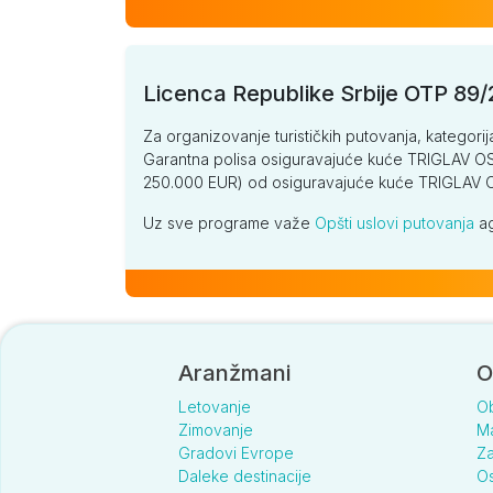
Licenca Republike Srbije OTP 89
Za organizovanje turističkih putovanja, kategorij
Garantna polisa osiguravajuće kuće TRIGLAV OSI
250.000 EUR) od osiguravajuće kuće TRIGLA
Uz sve programe važe
Opšti uslovi putovanja
ag
Aranžmani
O
Letovanje
O
Zimovanje
Ma
Gradovi Evrope
Za
Daleke destinacije
Os