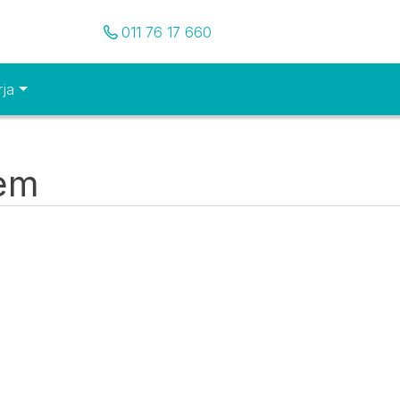
Pozovite nas
011 76 17 660
rja
tem