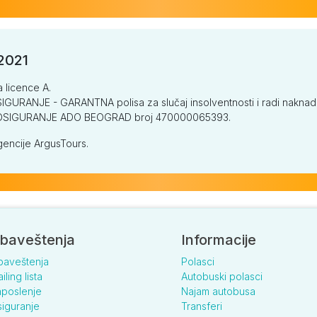
/2021
a licence A.
GURANJE - GARANTNA polisa za slučaj insolventnosti i radi naknade š
V OSIGURANJE ADO BEOGRAD broj 470000065393.
encije ArgusTours.
baveštenja
Informacije
baveštenja
Polasci
iling lista
Autobuski polasci
poslenje
Najam autobusa
iguranje
Transferi