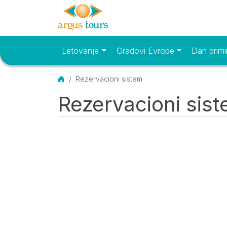
Letovanje
Gradovi Evrope
Dan primi
Osnovni meni
Početna
Rezervacioni sistem
Rezervacioni sis