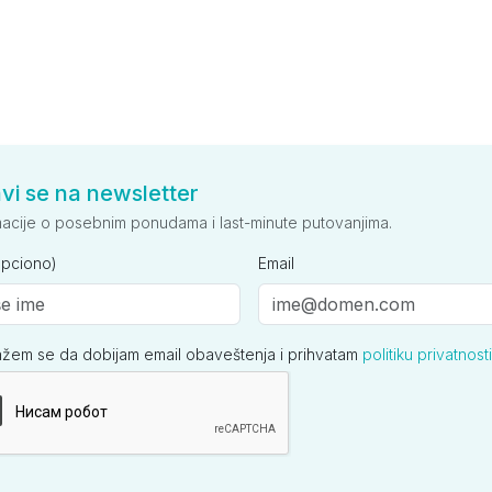
avi se na newsletter
macije o posebnim ponudama i last-minute putovanjima.
opciono)
Email
ažem se da dobijam email obaveštenja i prihvatam
politiku privatnosti
ija