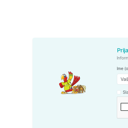
Prij
Infor
Ime (
Sl
Kompan