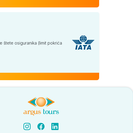
tete osiguranika (limit pokrića