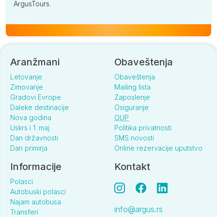
ArgusTours.
Aranžmani
Obaveštenja
Letovanje
Obaveštenja
Zimovanje
Mailing lista
Gradovi Evrope
Zaposlenje
Daleke destinacije
Osiguranje
Nova godina
OUP
Uskrs i 1. maj
Politika privatnosti
Dan državnosti
SMS novosti
Dan primirja
Online rezervacije uputstvo
Informacije
Kontakt
Polasci
Autobuski polasci
Najam autobusa
info@argus.rs
Transferi