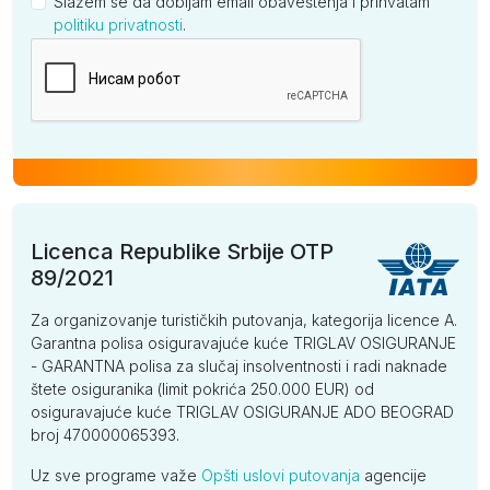
Slažem se da dobijam email obaveštenja i prihvatam
politiku privatnosti
.
Kompanija
Licenca Republike Srbije OTP
89/2021
Za organizovanje turističkih putovanja, kategorija licence A.
Garantna polisa osiguravajuće kuće TRIGLAV OSIGURANJE
- GARANTNA polisa za slučaj insolventnosti i radi naknade
štete osiguranika (limit pokrića 250.000 EUR) od
osiguravajuće kuće TRIGLAV OSIGURANJE ADO BEOGRAD
broj 470000065393.
Uz sve programe važe
Opšti uslovi putovanja
agencije