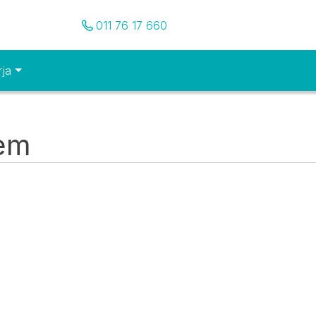
Pozovite nas
011 76 17 660
rja
tem