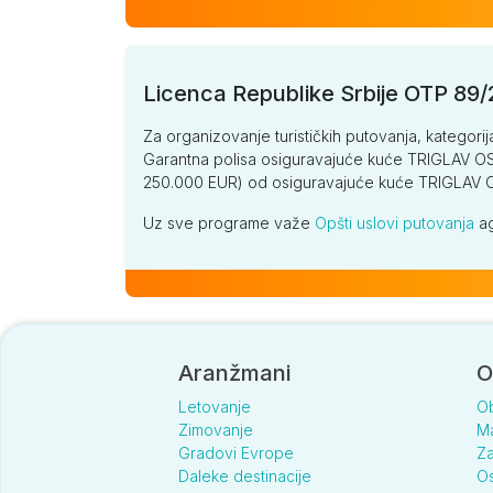
Licenca Republike Srbije OTP 89
Za organizovanje turističkih putovanja, kategorij
Garantna polisa osiguravajuće kuće TRIGLAV OSI
250.000 EUR) od osiguravajuće kuće TRIGLA
Uz sve programe važe
Opšti uslovi putovanja
ag
Aranžmani
O
Letovanje
O
Zimovanje
Ma
Gradovi Evrope
Za
Daleke destinacije
Os