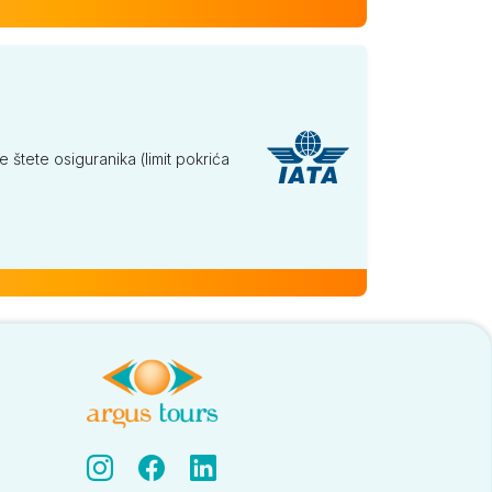
tete osiguranika (limit pokrića