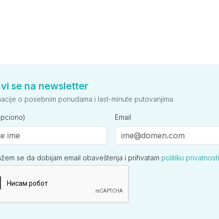
avi se na newsletter
macije o posebnim ponudama i last-minute putovanjima.
opciono)
Email
ažem se da dobijam email obaveštenja i prihvatam
politiku privatnosti
ija