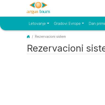
Letovanje
Gradovi Evrope
Dan primi
Osnovni meni
Početna
Rezervacioni sistem
Rezervacioni sis