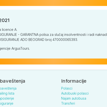
/2021
a licence A.
GURANJE - GARANTNA polisa za slučaj insolventnosti i radi naknade š
V OSIGURANJE ADO BEOGRAD broj 470000065393.
encije ArgusTours.
baveštenja
Informacije
baveštenja
Polasci
iling lista
Autobuski polasci
poslenje
Najam autobusa
iguranje
Transferi