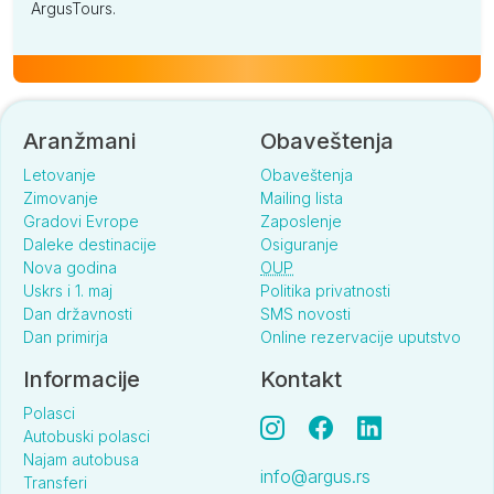
ArgusTours.
Aranžmani
Obaveštenja
Letovanje
Obaveštenja
Zimovanje
Mailing lista
Gradovi Evrope
Zaposlenje
Daleke destinacije
Osiguranje
Nova godina
OUP
Uskrs i 1. maj
Politika privatnosti
Dan državnosti
SMS novosti
Dan primirja
Online rezervacije uputstvo
Informacije
Kontakt
Polasci
Autobuski polasci
Najam autobusa
info@argus.rs
Transferi