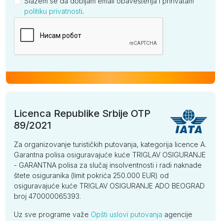
Slažem se da dobijam email obaveštenja i prihvatam
politiku privatnosti
.
Kompanija
Licenca Republike Srbije OTP
89/2021
Za organizovanje turističkih putovanja, kategorija licence A.
Garantna polisa osiguravajuće kuće TRIGLAV OSIGURANJE
- GARANTNA polisa za slučaj insolventnosti i radi naknade
štete osiguranika (limit pokrića 250.000 EUR) od
osiguravajuće kuće TRIGLAV OSIGURANJE ADO BEOGRAD
broj 470000065393.
Uz sve programe važe
Opšti uslovi putovanja
agencije