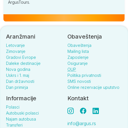
ArgusTours.
Aranžmani
Obaveštenja
Letovanje
Obaveštenja
Zimovanje
Mailing lista
Gradovi Evrope
Zaposlenje
Daleke destinacije
Osiguranje
Nova godina
OUP
Uskrs i 1. maj
Politika privatnosti
Dan državnosti
SMS novosti
Dan primirja
Online rezervacije uputstvo
Informacije
Kontakt
Polasci
Autobuski polasci
Najam autobusa
info@argus.rs
Transferi