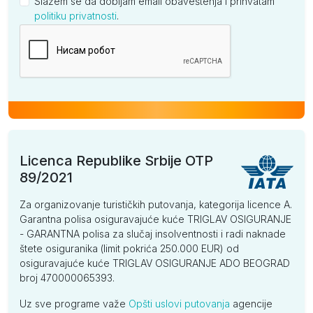
Slažem se da dobijam email obaveštenja i prihvatam
politiku privatnosti
.
Kompanija
Licenca Republike Srbije OTP
89/2021
Za organizovanje turističkih putovanja, kategorija licence A.
Garantna polisa osiguravajuće kuće TRIGLAV OSIGURANJE
- GARANTNA polisa za slučaj insolventnosti i radi naknade
štete osiguranika (limit pokrića 250.000 EUR) od
osiguravajuće kuće TRIGLAV OSIGURANJE ADO BEOGRAD
broj 470000065393.
Uz sve programe važe
Opšti uslovi putovanja
agencije