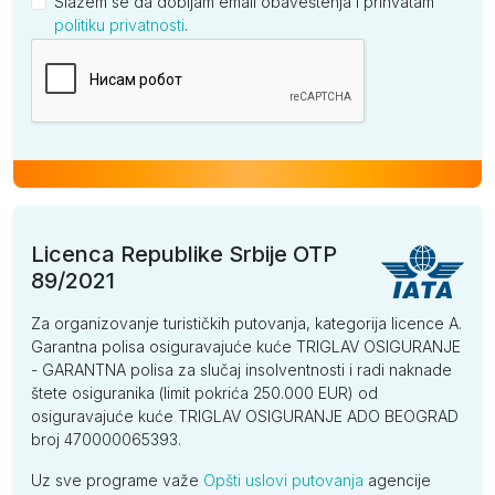
Slažem se da dobijam email obaveštenja i prihvatam
politiku privatnosti
.
Kompanija
Licenca Republike Srbije OTP
89/2021
Za organizovanje turističkih putovanja, kategorija licence A.
Garantna polisa osiguravajuće kuće TRIGLAV OSIGURANJE
- GARANTNA polisa za slučaj insolventnosti i radi naknade
štete osiguranika (limit pokrića 250.000 EUR) od
osiguravajuće kuće TRIGLAV OSIGURANJE ADO BEOGRAD
broj 470000065393.
Uz sve programe važe
Opšti uslovi putovanja
agencije