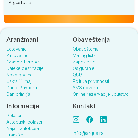
ArgusTours.
Aranžmani
Obaveštenja
Letovanje
Obaveštenja
Zimovanje
Mailing lista
Gradovi Evrope
Zaposlenje
Daleke destinacije
Osiguranje
Nova godina
OUP
Uskrs i 1. maj
Politika privatnosti
Dan državnosti
SMS novosti
Dan primirja
Online rezervacije uputstvo
Informacije
Kontakt
Polasci
Autobuski polasci
Najam autobusa
info@argus.rs
Transferi