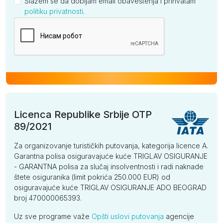
Slažem se da dobijam email obaveštenja i prihvatam
politiku privatnosti
.
Kompanija
Licenca Republike Srbije OTP
89/2021
Za organizovanje turističkih putovanja, kategorija licence A.
Garantna polisa osiguravajuće kuće TRIGLAV OSIGURANJE
- GARANTNA polisa za slučaj insolventnosti i radi naknade
štete osiguranika (limit pokrića 250.000 EUR) od
osiguravajuće kuće TRIGLAV OSIGURANJE ADO BEOGRAD
broj 470000065393.
Uz sve programe važe
Opšti uslovi putovanja
agencije