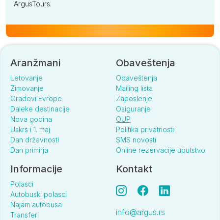
ArgusTours.
Aranžmani
Obaveštenja
Letovanje
Obaveštenja
Zimovanje
Mailing lista
Gradovi Evrope
Zaposlenje
Daleke destinacije
Osiguranje
Nova godina
OUP
Uskrs i 1. maj
Politika privatnosti
Dan državnosti
SMS novosti
Dan primirja
Online rezervacije uputstvo
Informacije
Kontakt
Polasci
Autobuski polasci
Najam autobusa
info@argus.rs
Transferi