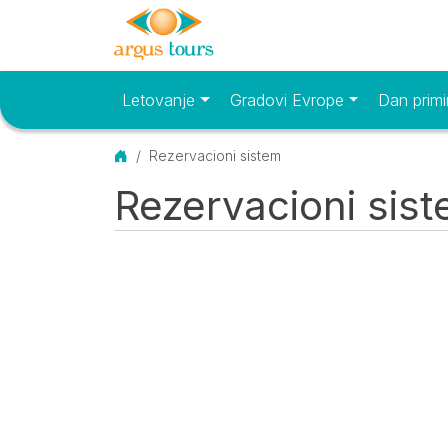
Letovanje
Gradovi Evrope
Dan primi
Osnovni meni
Početna
Rezervacioni sistem
Rezervacioni sis