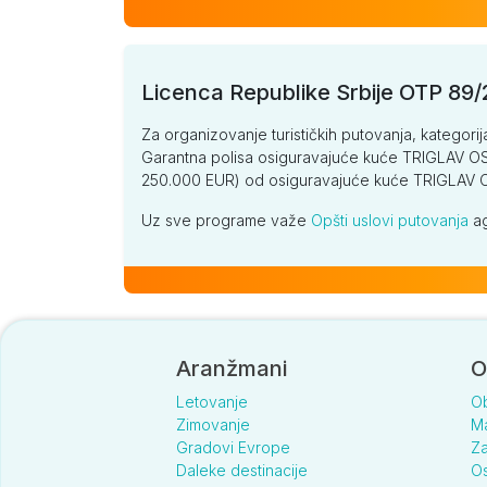
Licenca Republike Srbije OTP 89
Za organizovanje turističkih putovanja, kategorij
Garantna polisa osiguravajuće kuće TRIGLAV OSI
250.000 EUR) od osiguravajuće kuće TRIGLA
Uz sve programe važe
Opšti uslovi putovanja
ag
Aranžmani
O
Letovanje
O
Zimovanje
Ma
Gradovi Evrope
Za
Daleke destinacije
Os