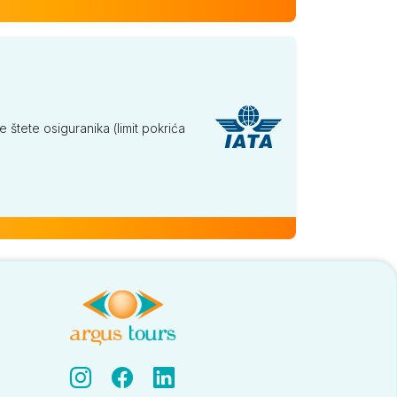
tete osiguranika (limit pokrića