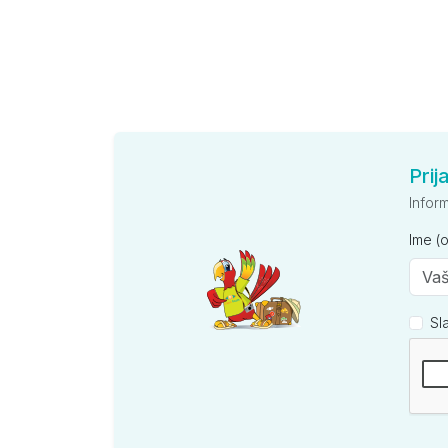
Prij
Infor
Ime (
Sl
Kompan