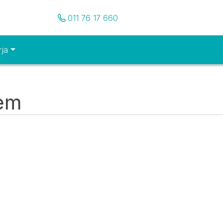
Pozovite nas
011 76 17 660
rja
tem