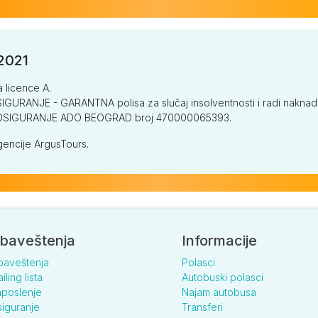
/2021
a licence A.
GURANJE - GARANTNA polisa za slučaj insolventnosti i radi naknade š
V OSIGURANJE ADO BEOGRAD broj 470000065393.
encije ArgusTours.
baveštenja
Informacije
baveštenja
Polasci
iling lista
Autobuski polasci
poslenje
Najam autobusa
iguranje
Transferi