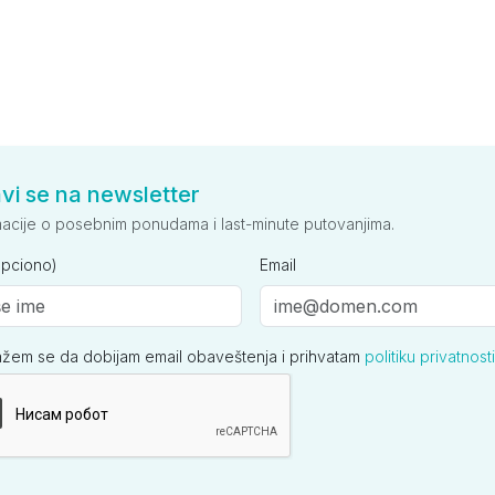
avi se na newsletter
macije o posebnim ponudama i last-minute putovanjima.
opciono)
Email
ažem se da dobijam email obaveštenja i prihvatam
politiku privatnosti
ija