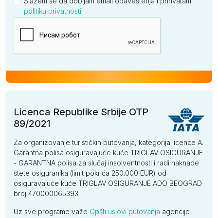
Slažem se da dobijam email obaveštenja i prihvatam
politiku privatnosti
.
Kompanija
Licenca Republike Srbije OTP
89/2021
Za organizovanje turističkih putovanja, kategorija licence A.
Garantna polisa osiguravajuće kuće TRIGLAV OSIGURANJE
- GARANTNA polisa za slučaj insolventnosti i radi naknade
štete osiguranika (limit pokrića 250.000 EUR) od
osiguravajuće kuće TRIGLAV OSIGURANJE ADO BEOGRAD
broj 470000065393.
Uz sve programe važe
Opšti uslovi putovanja
agencije