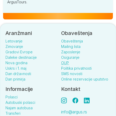
ArgusTours.
Aranžmani
Obaveštenja
Letovanje
Obaveštenja
Zimovanje
Mailing lista
Gradovi Evrope
Zaposlenje
Daleke destinacije
Osiguranje
Nova godina
OUP
Uskrs i 1. maj
Politika privatnosti
Dan državnosti
SMS novosti
Dan primirja
Online rezervacije uputstvo
Informacije
Kontakt
Polasci
Autobuski polasci
Najam autobusa
info@argus.rs
Transferi