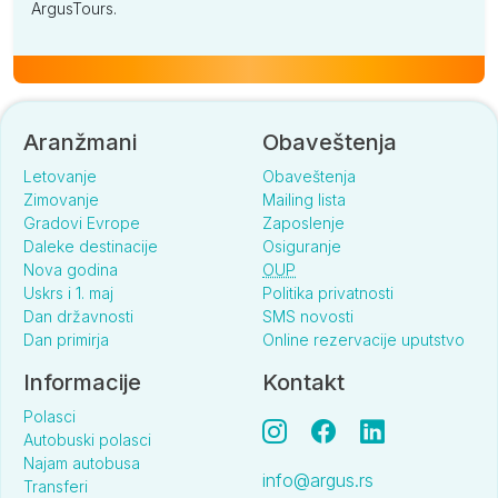
ArgusTours.
Aranžmani
Obaveštenja
Letovanje
Obaveštenja
Zimovanje
Mailing lista
Gradovi Evrope
Zaposlenje
Daleke destinacije
Osiguranje
Nova godina
OUP
Uskrs i 1. maj
Politika privatnosti
Dan državnosti
SMS novosti
Dan primirja
Online rezervacije uputstvo
Informacije
Kontakt
Polasci
Autobuski polasci
Najam autobusa
info@argus.rs
Transferi