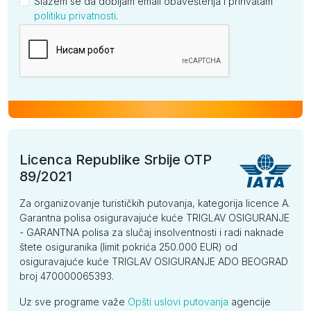
Slažem se da dobijam email obaveštenja i prihvatam
politiku privatnosti
.
Kompanija
Licenca Republike Srbije OTP
89/2021
Za organizovanje turističkih putovanja, kategorija licence A.
Garantna polisa osiguravajuće kuće TRIGLAV OSIGURANJE
- GARANTNA polisa za slučaj insolventnosti i radi naknade
štete osiguranika (limit pokrića 250.000 EUR) od
osiguravajuće kuće TRIGLAV OSIGURANJE ADO BEOGRAD
broj 470000065393.
Uz sve programe važe
Opšti uslovi putovanja
agencije