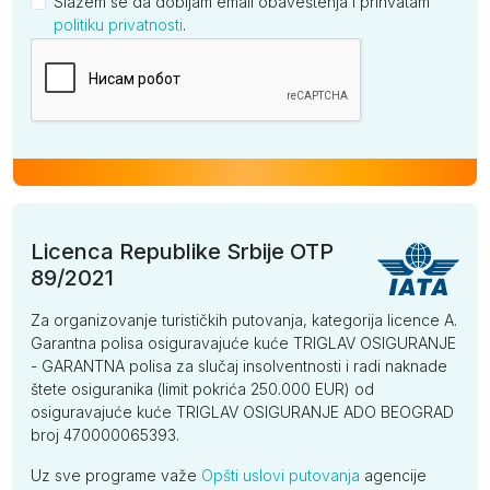
Slažem se da dobijam email obaveštenja i prihvatam
politiku privatnosti
.
Kompanija
Licenca Republike Srbije OTP
89/2021
Za organizovanje turističkih putovanja, kategorija licence A.
Garantna polisa osiguravajuće kuće TRIGLAV OSIGURANJE
- GARANTNA polisa za slučaj insolventnosti i radi naknade
štete osiguranika (limit pokrića 250.000 EUR) od
osiguravajuće kuće TRIGLAV OSIGURANJE ADO BEOGRAD
broj 470000065393.
Uz sve programe važe
Opšti uslovi putovanja
agencije