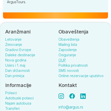
ArgusTours.
Aranžmani
Obaveštenja
Letovanje
Obaveštenja
Zimovanje
Mailing lista
Gradovi Evrope
Zaposlenje
Daleke destinacije
Osiguranje
Nova godina
OUP
Uskrs i 1. maj
Politika privatnosti
Dan državnosti
SMS novosti
Dan primirja
Online rezervacije uputstvo
Informacije
Kontakt
Polasci
Autobuski polasci
Najam autobusa
info@argus.rs
Transferi