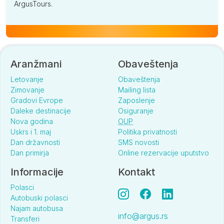
ArgusTours.
Aranžmani
Obaveštenja
Letovanje
Obaveštenja
Zimovanje
Mailing lista
Gradovi Evrope
Zaposlenje
Daleke destinacije
Osiguranje
Nova godina
OUP
Uskrs i 1. maj
Politika privatnosti
Dan državnosti
SMS novosti
Dan primirja
Online rezervacije uputstvo
Informacije
Kontakt
Polasci
Autobuski polasci
Najam autobusa
info@argus.rs
Transferi