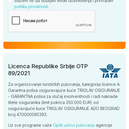
Slažem se da dobijam email obaveštenja i prihvatam
politiku privatnosti
.
Kompanija
Licenca Republike Srbije OTP
89/2021
Za organizovanje turističkih putovanja, kategorija licence A.
Garantna polisa osiguravajuće kuće TRIGLAV OSIGURANJE
- GARANTNA polisa za slučaj insolventnosti i radi naknade
štete osiguranika (limit pokrića 250.000 EUR) od
osiguravajuće kuće TRIGLAV OSIGURANJE ADO BEOGRAD
broj 470000065393.
Uz sve programe važe
Opšti uslovi putovanja
agencije