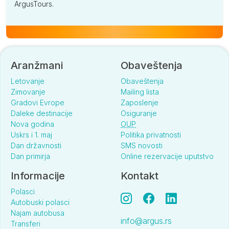
ArgusTours.
Aranžmani
Obaveštenja
Letovanje
Obaveštenja
Zimovanje
Mailing lista
Gradovi Evrope
Zaposlenje
Daleke destinacije
Osiguranje
Nova godina
OUP
Uskrs i 1. maj
Politika privatnosti
Dan državnosti
SMS novosti
Dan primirja
Online rezervacije uputstvo
Informacije
Kontakt
Polasci
Autobuski polasci
Najam autobusa
info@argus.rs
Transferi