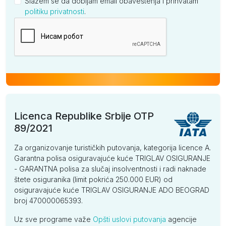
Slažem se da dobijam email obaveštenja i prihvatam
politiku privatnosti
.
Kompanija
Licenca Republike Srbije OTP
89/2021
Za organizovanje turističkih putovanja, kategorija licence A.
Garantna polisa osiguravajuće kuće TRIGLAV OSIGURANJE
- GARANTNA polisa za slučaj insolventnosti i radi naknade
štete osiguranika (limit pokrića 250.000 EUR) od
osiguravajuće kuće TRIGLAV OSIGURANJE ADO BEOGRAD
broj 470000065393.
Uz sve programe važe
Opšti uslovi putovanja
agencije