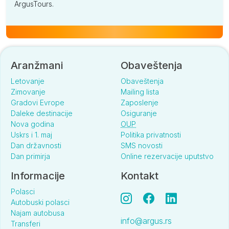
ArgusTours.
Aranžmani
Obaveštenja
Letovanje
Obaveštenja
Zimovanje
Mailing lista
Gradovi Evrope
Zaposlenje
Daleke destinacije
Osiguranje
Nova godina
OUP
Uskrs i 1. maj
Politika privatnosti
Dan državnosti
SMS novosti
Dan primirja
Online rezervacije uputstvo
Informacije
Kontakt
Polasci
Autobuski polasci
Najam autobusa
info@argus.rs
Transferi