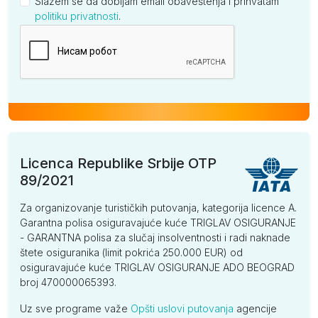
Slažem se da dobijam email obaveštenja i prihvatam
politiku privatnosti
.
Kompanija
Licenca Republike Srbije OTP
89/2021
Za organizovanje turističkih putovanja, kategorija licence A.
Garantna polisa osiguravajuće kuće TRIGLAV OSIGURANJE
- GARANTNA polisa za slučaj insolventnosti i radi naknade
štete osiguranika (limit pokrića 250.000 EUR) od
osiguravajuće kuće TRIGLAV OSIGURANJE ADO BEOGRAD
broj 470000065393.
Uz sve programe važe
Opšti uslovi putovanja
agencije