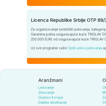
Licenca Republike Srbije OTP 89
Za organizovanje turističkih putovanja, kategorij
Garantna polisa osiguravajuće kuće TRIGLAV OSI
250.000 EUR) od osiguravajuće kuće TRIGLA
Uz sve programe važe
Opšti uslovi putovanja
ag
Aranžmani
O
Letovanje
O
Zimovanje
Ma
Gradovi Evrope
Za
Daleke destinacije
Os