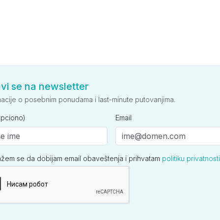
avi se na newsletter
macije o posebnim ponudama i last-minute putovanjima.
opciono)
Email
ažem se da dobijam email obaveštenja i prihvatam
politiku privatnosti
ija