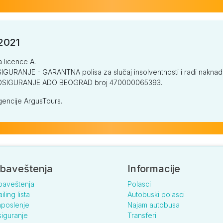
/2021
a licence A.
GURANJE - GARANTNA polisa za slučaj insolventnosti i radi naknade š
V OSIGURANJE ADO BEOGRAD broj 470000065393.
encije ArgusTours.
baveštenja
Informacije
baveštenja
Polasci
iling lista
Autobuski polasci
poslenje
Najam autobusa
iguranje
Transferi