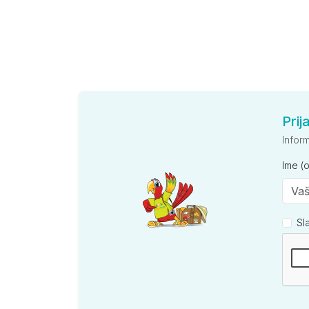
Prij
Infor
Ime (
Sl
Kompan