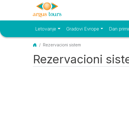
Letovanje
Gradovi Evrope
Dan primi
Osnovni meni
Početna
Rezervacioni sistem
Rezervacioni sis