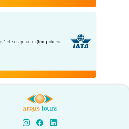
tete osiguranika (limit pokrića