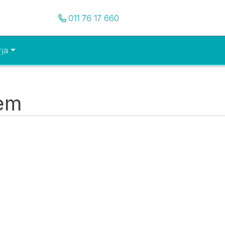
Pozovite nas
011 76 17 660
rja
tem