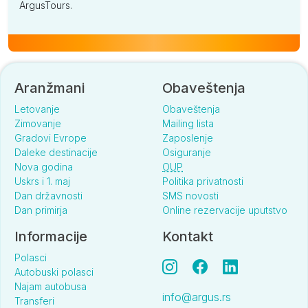
ArgusTours.
Aranžmani
Obaveštenja
Letovanje
Obaveštenja
Zimovanje
Mailing lista
Gradovi Evrope
Zaposlenje
Daleke destinacije
Osiguranje
Nova godina
OUP
Uskrs i 1. maj
Politika privatnosti
Dan državnosti
SMS novosti
Dan primirja
Online rezervacije uputstvo
Informacije
Kontakt
Polasci
Autobuski polasci
Najam autobusa
info@argus.rs
Transferi