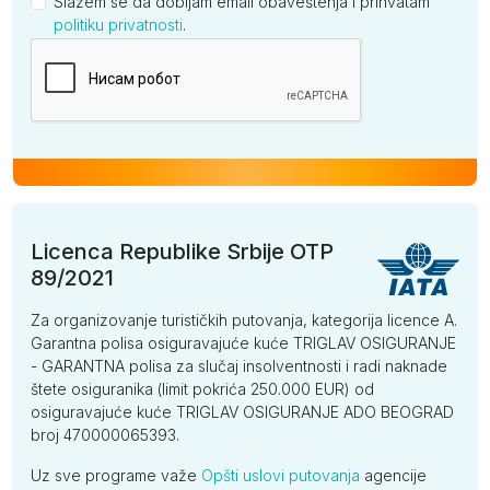
Slažem se da dobijam email obaveštenja i prihvatam
politiku privatnosti
.
Kompanija
Licenca Republike Srbije OTP
89/2021
Za organizovanje turističkih putovanja, kategorija licence A.
Garantna polisa osiguravajuće kuće TRIGLAV OSIGURANJE
- GARANTNA polisa za slučaj insolventnosti i radi naknade
štete osiguranika (limit pokrića 250.000 EUR) od
osiguravajuće kuće TRIGLAV OSIGURANJE ADO BEOGRAD
broj 470000065393.
Uz sve programe važe
Opšti uslovi putovanja
agencije