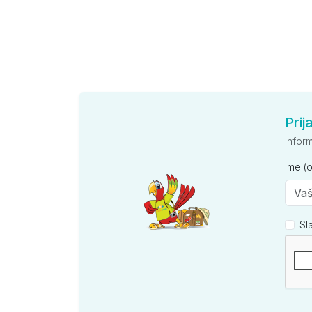
Prij
Infor
Ime (
Sl
Kompan