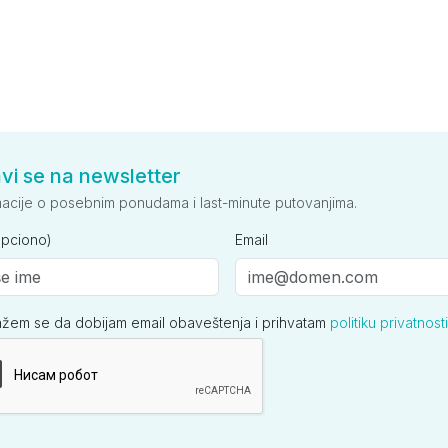
avi se na newsletter
macije o posebnim ponudama i last-minute putovanjima.
opciono)
Email
ažem se da dobijam email obaveštenja i prihvatam
politiku privatnosti
ija