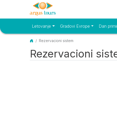
Letovanje
Gradovi Evrope
Dan primi
Osnovni meni
Početna
Rezervacioni sistem
Rezervacioni sis