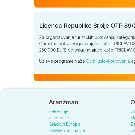
Licenca Republike Srbije OTP 89
Za organizovanje turističkih putovanja, kategorij
Garantna polisa osiguravajuće kuće TRIGLAV OSI
250.000 EUR) od osiguravajuće kuće TRIGLA
Uz sve programe važe
Opšti uslovi putovanja
ag
Aranžmani
O
Letovanje
O
Zimovanje
Ma
Gradovi Evrope
Za
Daleke destinacije
Os