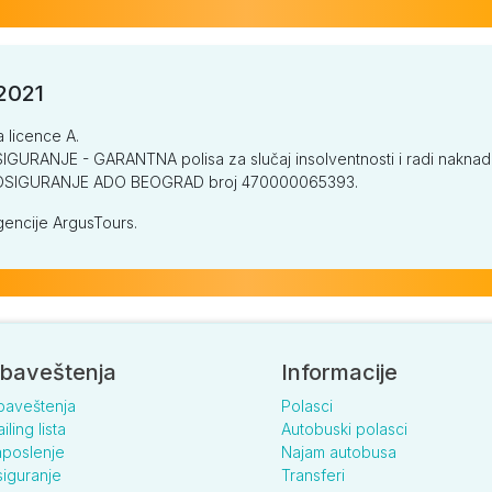
/2021
a licence A.
GURANJE - GARANTNA polisa za slučaj insolventnosti i radi naknade š
V OSIGURANJE ADO BEOGRAD broj 470000065393.
encije ArgusTours.
baveštenja
Informacije
baveštenja
Polasci
iling lista
Autobuski polasci
poslenje
Najam autobusa
iguranje
Transferi