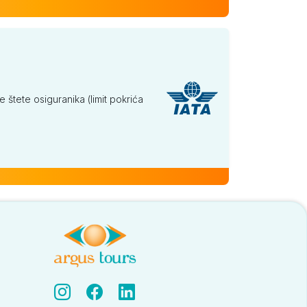
tete osiguranika (limit pokrića