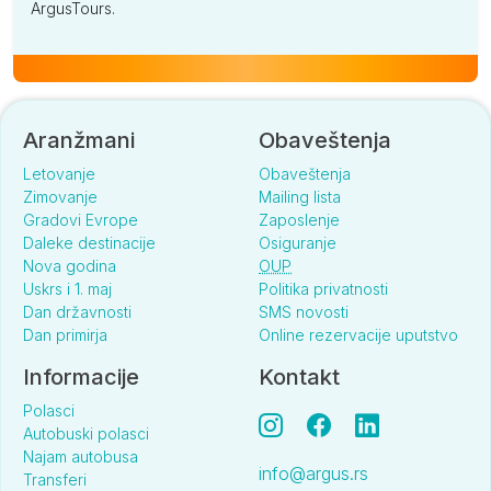
ArgusTours.
Aranžmani
Obaveštenja
Letovanje
Obaveštenja
Zimovanje
Mailing lista
Gradovi Evrope
Zaposlenje
Daleke destinacije
Osiguranje
Nova godina
OUP
Uskrs i 1. maj
Politika privatnosti
Dan državnosti
SMS novosti
Dan primirja
Online rezervacije uputstvo
Informacije
Kontakt
Polasci
Autobuski polasci
Najam autobusa
info@argus.rs
Transferi