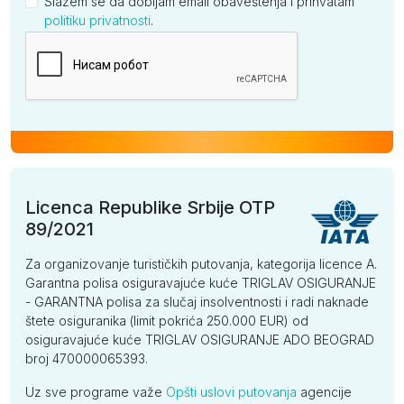
Slažem se da dobijam email obaveštenja i prihvatam
politiku privatnosti
.
Kompanija
Licenca Republike Srbije OTP
89/2021
Za organizovanje turističkih putovanja, kategorija licence A.
Garantna polisa osiguravajuće kuće TRIGLAV OSIGURANJE
- GARANTNA polisa za slučaj insolventnosti i radi naknade
štete osiguranika (limit pokrića 250.000 EUR) od
osiguravajuće kuće TRIGLAV OSIGURANJE ADO BEOGRAD
broj 470000065393.
Uz sve programe važe
Opšti uslovi putovanja
agencije