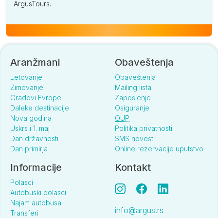
ArgusTours.
Aranžmani
Obaveštenja
Letovanje
Obaveštenja
Zimovanje
Mailing lista
Gradovi Evrope
Zaposlenje
Daleke destinacije
Osiguranje
Nova godina
OUP
Uskrs i 1. maj
Politika privatnosti
Dan državnosti
SMS novosti
Dan primirja
Online rezervacije uputstvo
Informacije
Kontakt
Polasci
Autobuski polasci
Najam autobusa
info@argus.rs
Transferi