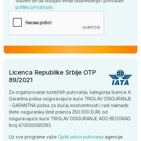
Slažem se da dobijam email obaveštenja i prihvatam
politiku privatnosti
.
Kompanija
Licenca Republike Srbije OTP
89/2021
Za organizovanje turističkih putovanja, kategorija licence A.
Garantna polisa osiguravajuće kuće TRIGLAV OSIGURANJE
- GARANTNA polisa za slučaj insolventnosti i radi naknade
štete osiguranika (limit pokrića 250.000 EUR) od
osiguravajuće kuće TRIGLAV OSIGURANJE ADO BEOGRAD
broj 470000065393.
Uz sve programe važe
Opšti uslovi putovanja
agencije