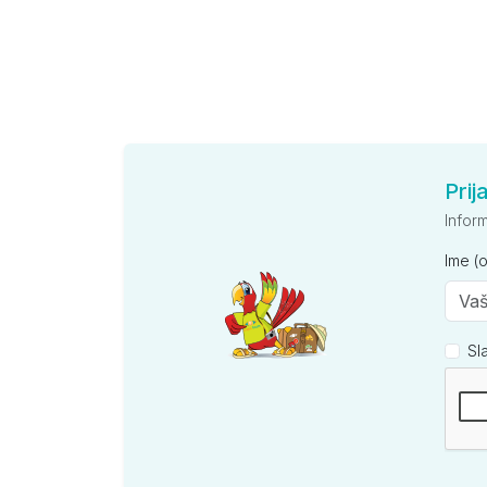
Prij
Infor
Ime (
Sl
Kompan