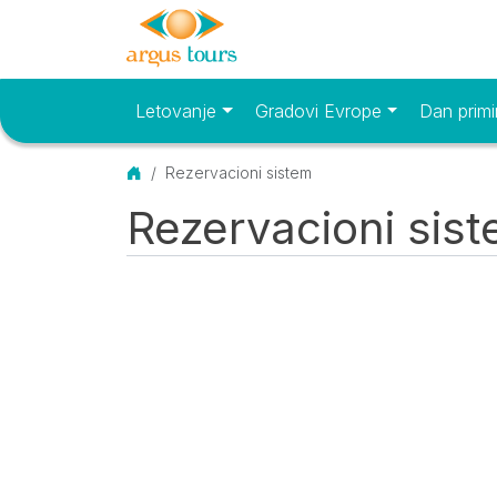
Letovanje
Gradovi Evrope
Dan primi
Osnovni meni
Početna
Rezervacioni sistem
Rezervacioni sis