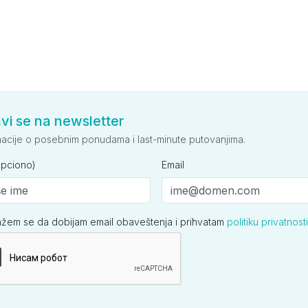
avi se na newsletter
macije o posebnim ponudama i last-minute putovanjima.
opciono)
Email
ažem se da dobijam email obaveštenja i prihvatam
politiku privatnosti
ija