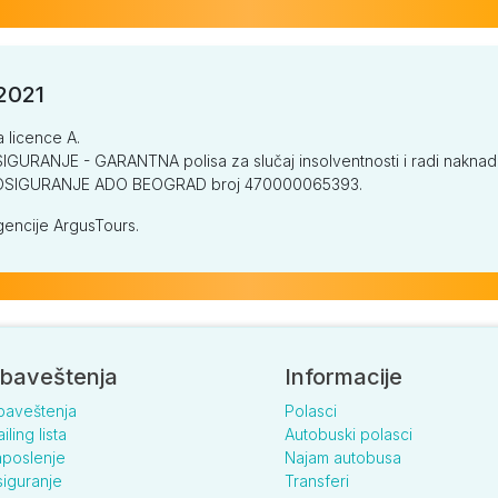
/2021
a licence A.
GURANJE - GARANTNA polisa za slučaj insolventnosti i radi naknade š
V OSIGURANJE ADO BEOGRAD broj 470000065393.
encije ArgusTours.
baveštenja
Informacije
baveštenja
Polasci
iling lista
Autobuski polasci
poslenje
Najam autobusa
iguranje
Transferi