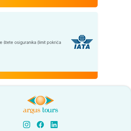
tete osiguranika (limit pokrića