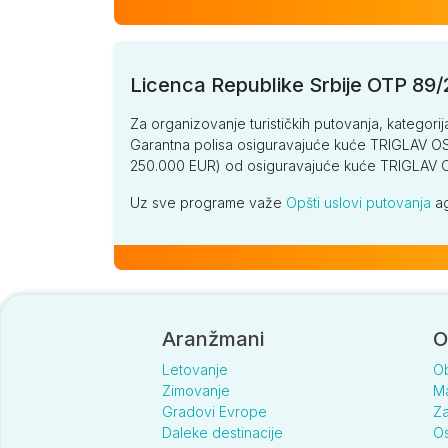
Licenca Republike Srbije OTP 89
Za organizovanje turističkih putovanja, kategorij
Garantna polisa osiguravajuće kuće TRIGLAV OSI
250.000 EUR) od osiguravajuće kuće TRIGLA
Uz sve programe važe
Opšti uslovi putovanja
ag
Aranžmani
O
Letovanje
O
Zimovanje
Ma
Gradovi Evrope
Za
Daleke destinacije
Os