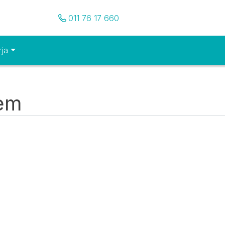
Pozovite nas
011 76 17 660
rja
tem