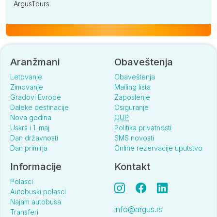
ArgusTours.
Aranžmani
Obaveštenja
Letovanje
Obaveštenja
Zimovanje
Mailing lista
Gradovi Evrope
Zaposlenje
Daleke destinacije
Osiguranje
Nova godina
OUP
Uskrs i 1. maj
Politika privatnosti
Dan državnosti
SMS novosti
Dan primirja
Online rezervacije uputstvo
Informacije
Kontakt
Polasci
Autobuski polasci
Najam autobusa
info@argus.rs
Transferi