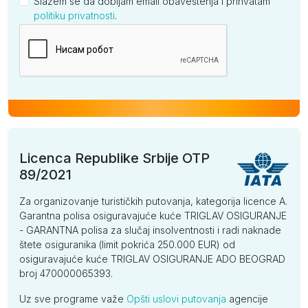
Slažem se da dobijam email obaveštenja i prihvatam
politiku privatnosti
.
Kompanija
Licenca Republike Srbije OTP
89/2021
Za organizovanje turističkih putovanja, kategorija licence A.
Garantna polisa osiguravajuće kuće TRIGLAV OSIGURANJE
- GARANTNA polisa za slučaj insolventnosti i radi naknade
štete osiguranika (limit pokrića 250.000 EUR) od
osiguravajuće kuće TRIGLAV OSIGURANJE ADO BEOGRAD
broj 470000065393.
Uz sve programe važe
Opšti uslovi putovanja
agencije