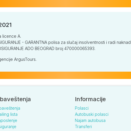
/2021
a licence A.
GURANJE - GARANTNA polisa za slučaj insolventnosti i radi naknade š
V OSIGURANJE ADO BEOGRAD broj 470000065393.
encije ArgusTours.
baveštenja
Informacije
baveštenja
Polasci
iling lista
Autobuski polasci
poslenje
Najam autobusa
iguranje
Transferi