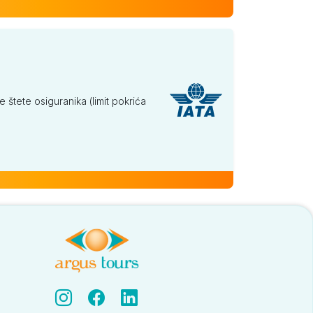
tete osiguranika (limit pokrića