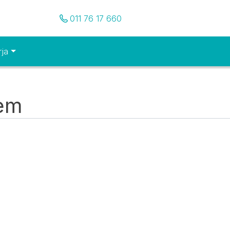
Pozovite nas
011 76 17 660
rja
tem