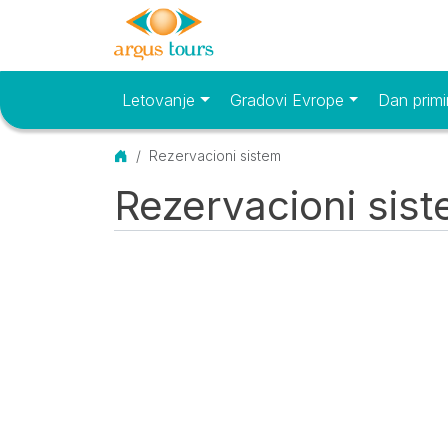
Letovanje
Gradovi Evrope
Dan primi
Osnovni meni
Početna
Rezervacioni sistem
Rezervacioni sis