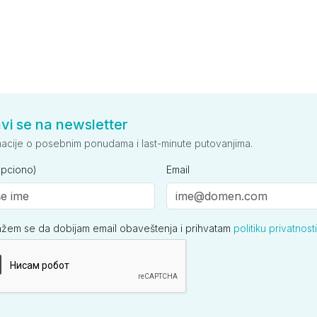
avi se na newsletter
macije o posebnim ponudama i last-minute putovanjima.
opciono)
Email
ažem se da dobijam email obaveštenja i prihvatam
politiku privatnosti
ija