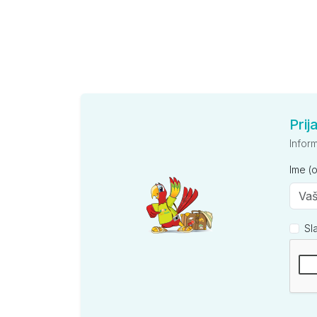
Prij
Infor
Ime (
Sl
Kompan