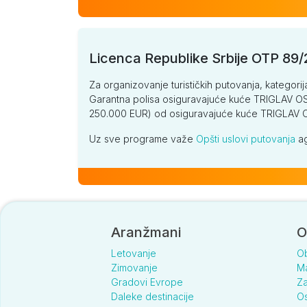
Licenca Republike Srbije OTP 89
Za organizovanje turističkih putovanja, kategorij
Garantna polisa osiguravajuće kuće TRIGLAV OSI
250.000 EUR) od osiguravajuće kuće TRIGLA
Uz sve programe važe
Opšti uslovi putovanja
ag
Aranžmani
O
Letovanje
O
Zimovanje
Ma
Gradovi Evrope
Za
Daleke destinacije
Os