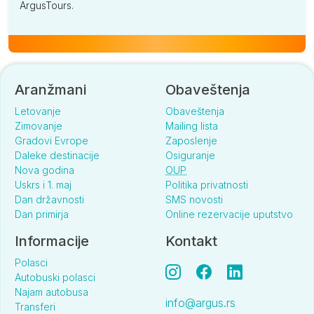
ArgusTours.
Aranžmani
Obaveštenja
Letovanje
Obaveštenja
Zimovanje
Mailing lista
Gradovi Evrope
Zaposlenje
Daleke destinacije
Osiguranje
Nova godina
OUP
Uskrs i 1. maj
Politika privatnosti
Dan državnosti
SMS novosti
Dan primirja
Online rezervacije uputstvo
Informacije
Kontakt
Polasci
Autobuski polasci
Najam autobusa
info@argus.rs
Transferi