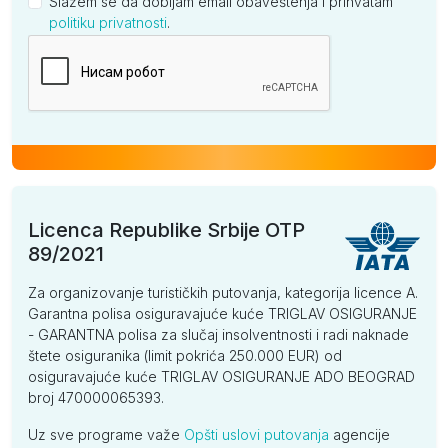
Slažem se da dobijam email obaveštenja i prihvatam
politiku privatnosti
.
Kompanija
Licenca Republike Srbije OTP
89/2021
Za organizovanje turističkih putovanja, kategorija licence A.
Garantna polisa osiguravajuće kuće TRIGLAV OSIGURANJE
- GARANTNA polisa za slučaj insolventnosti i radi naknade
štete osiguranika (limit pokrića 250.000 EUR) od
osiguravajuće kuće TRIGLAV OSIGURANJE ADO BEOGRAD
broj 470000065393.
Uz sve programe važe
Opšti uslovi putovanja
agencije