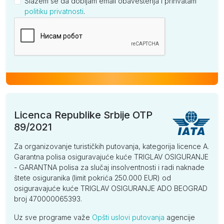
Slažem se da dobijam email obaveštenja i prihvatam
politiku privatnosti
.
Kompanija
Licenca Republike Srbije OTP
89/2021
Za organizovanje turističkih putovanja, kategorija licence A.
Garantna polisa osiguravajuće kuće TRIGLAV OSIGURANJE
- GARANTNA polisa za slučaj insolventnosti i radi naknade
štete osiguranika (limit pokrića 250.000 EUR) od
osiguravajuće kuće TRIGLAV OSIGURANJE ADO BEOGRAD
broj 470000065393.
Uz sve programe važe
Opšti uslovi putovanja
agencije