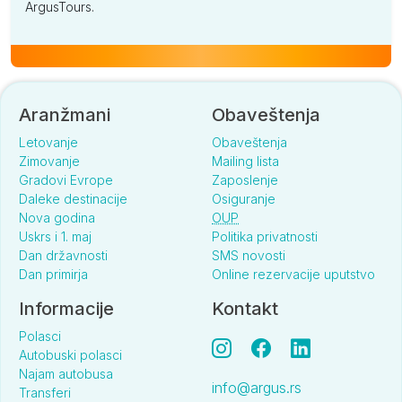
ArgusTours.
Aranžmani
Obaveštenja
Letovanje
Obaveštenja
Zimovanje
Mailing lista
Gradovi Evrope
Zaposlenje
Daleke destinacije
Osiguranje
Nova godina
OUP
Uskrs i 1. maj
Politika privatnosti
Dan državnosti
SMS novosti
Dan primirja
Online rezervacije uputstvo
Informacije
Kontakt
Polasci
Autobuski polasci
Najam autobusa
info@argus.rs
Transferi