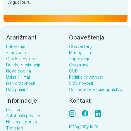
ArgusTours.
Aranžmani
Obaveštenja
Letovanje
Obaveštenja
Zimovanje
Mailing lista
Gradovi Evrope
Zaposlenje
Daleke destinacije
Osiguranje
Nova godina
OUP
Uskrs i 1. maj
Politika privatnosti
Dan državnosti
SMS novosti
Dan primirja
Online rezervacije uputstvo
Informacije
Kontakt
Polasci
Autobuski polasci
Najam autobusa
info@argus.rs
Transferi