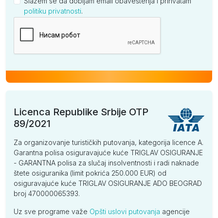
Slažem se da dobijam email obaveštenja i prihvatam
politiku privatnosti
.
Kompanija
Licenca Republike Srbije OTP
89/2021
Za organizovanje turističkih putovanja, kategorija licence A.
Garantna polisa osiguravajuće kuće TRIGLAV OSIGURANJE
- GARANTNA polisa za slučaj insolventnosti i radi naknade
štete osiguranika (limit pokrića 250.000 EUR) od
osiguravajuće kuće TRIGLAV OSIGURANJE ADO BEOGRAD
broj 470000065393.
Uz sve programe važe
Opšti uslovi putovanja
agencije