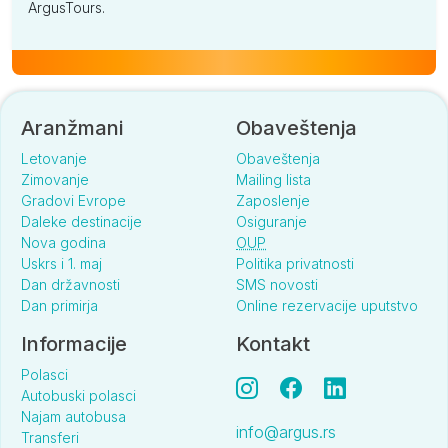
ArgusTours.
Aranžmani
Obaveštenja
Letovanje
Obaveštenja
Zimovanje
Mailing lista
Gradovi Evrope
Zaposlenje
Daleke destinacije
Osiguranje
Nova godina
OUP
Uskrs i 1. maj
Politika privatnosti
Dan državnosti
SMS novosti
Dan primirja
Online rezervacije uputstvo
Informacije
Kontakt
Polasci
Autobuski polasci
Najam autobusa
info@argus.rs
Transferi