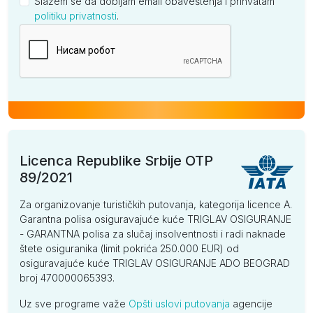
Slažem se da dobijam email obaveštenja i prihvatam
politiku privatnosti
.
Kompanija
Licenca Republike Srbije OTP
89/2021
Za organizovanje turističkih putovanja, kategorija licence A.
Garantna polisa osiguravajuće kuće TRIGLAV OSIGURANJE
- GARANTNA polisa za slučaj insolventnosti i radi naknade
štete osiguranika (limit pokrića 250.000 EUR) od
osiguravajuće kuće TRIGLAV OSIGURANJE ADO BEOGRAD
broj 470000065393.
Uz sve programe važe
Opšti uslovi putovanja
agencije