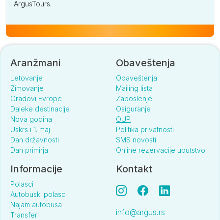
ArgusTours.
Aranžmani
Obaveštenja
Letovanje
Obaveštenja
Zimovanje
Mailing lista
Gradovi Evrope
Zaposlenje
Daleke destinacije
Osiguranje
Nova godina
OUP
Uskrs i 1. maj
Politika privatnosti
Dan državnosti
SMS novosti
Dan primirja
Online rezervacije uputstvo
Informacije
Kontakt
Polasci
Autobuski polasci
Najam autobusa
info@argus.rs
Transferi