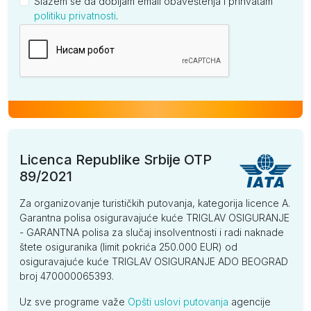
Slažem se da dobijam email obaveštenja i prihvatam
politiku privatnosti
.
Kompanija
Licenca Republike Srbije OTP
89/2021
Za organizovanje turističkih putovanja, kategorija licence A.
Garantna polisa osiguravajuće kuće TRIGLAV OSIGURANJE
- GARANTNA polisa za slučaj insolventnosti i radi naknade
štete osiguranika (limit pokrića 250.000 EUR) od
osiguravajuće kuće TRIGLAV OSIGURANJE ADO BEOGRAD
broj 470000065393.
Uz sve programe važe
Opšti uslovi putovanja
agencije