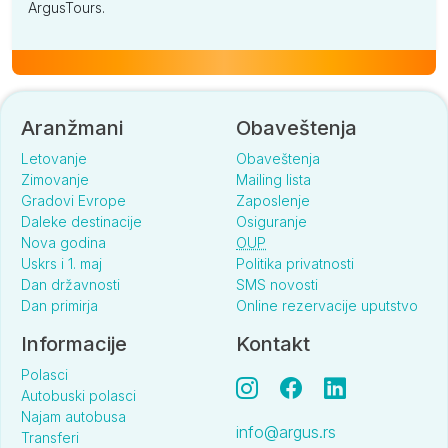
ArgusTours.
Aranžmani
Obaveštenja
Letovanje
Obaveštenja
Zimovanje
Mailing lista
Gradovi Evrope
Zaposlenje
Daleke destinacije
Osiguranje
Nova godina
OUP
Uskrs i 1. maj
Politika privatnosti
Dan državnosti
SMS novosti
Dan primirja
Online rezervacije uputstvo
Informacije
Kontakt
Polasci
Autobuski polasci
Najam autobusa
info@argus.rs
Transferi