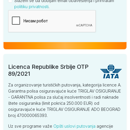
Slažem se da dobijam email obaveštenja i prihvatam
politiku privatnosti
.
Kompanija
Licenca Republike Srbije OTP
89/2021
Za organizovanje turističkih putovanja, kategorija licence A.
Garantna polisa osiguravajuće kuće TRIGLAV OSIGURANJE
- GARANTNA polisa za slučaj insolventnosti i radi naknade
štete osiguranika (limit pokrića 250.000 EUR) od
osiguravajuće kuće TRIGLAV OSIGURANJE ADO BEOGRAD
broj 470000065393.
Uz sve programe važe
Opšti uslovi putovanja
agencije