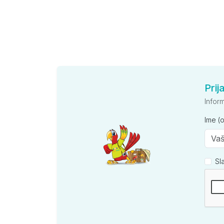
Prij
Infor
Ime (
Sl
Kompan