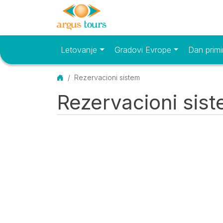
Letovanje
Gradovi Evrope
Dan primi
Osnovni meni
Početna
Rezervacioni sistem
Rezervacioni sis