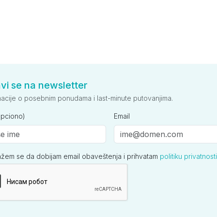
avi se na newsletter
macije o posebnim ponudama i last-minute putovanjima.
opciono)
Email
ažem se da dobijam email obaveštenja i prihvatam
politiku privatnosti
ija