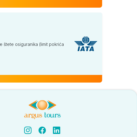
tete osiguranika (limit pokrića