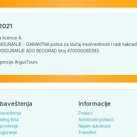
/2021
a licence A.
GURANJE - GARANTNA polisa za slučaj insolventnosti i radi naknade š
V OSIGURANJE ADO BEOGRAD broj 470000065393.
encije ArgusTours.
baveštenja
Informacije
baveštenja
Polasci
iling lista
Autobuski polasci
poslenje
Najam autobusa
iguranje
Transferi