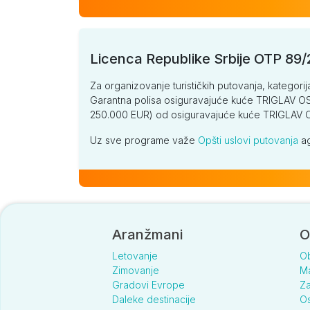
Licenca Republike Srbije OTP 89
Za organizovanje turističkih putovanja, kategorij
Garantna polisa osiguravajuće kuće TRIGLAV OSI
250.000 EUR) od osiguravajuće kuće TRIGLA
Uz sve programe važe
Opšti uslovi putovanja
ag
Aranžmani
O
Letovanje
O
Zimovanje
Ma
Gradovi Evrope
Za
Daleke destinacije
Os