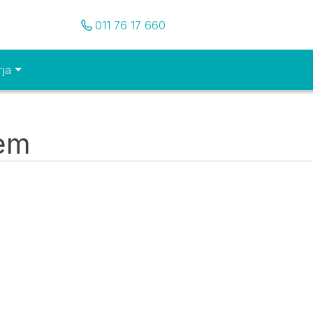
Pozovite nas
011 76 17 660
rja
tem