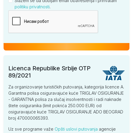
Slažem se da dobijam email obaveštenja i prihvatam
politiku privatnosti
.
Kompanija
Licenca Republike Srbije OTP
89/2021
Za organizovanje turističkih putovanja, kategorija licence A.
Garantna polisa osiguravajuće kuće TRIGLAV OSIGURANJE
- GARANTNA polisa za slučaj insolventnosti i radi naknade
štete osiguranika (limit pokrića 250.000 EUR) od
osiguravajuće kuće TRIGLAV OSIGURANJE ADO BEOGRAD
broj 470000065393.
Uz sve programe važe
Opšti uslovi putovanja
agencije