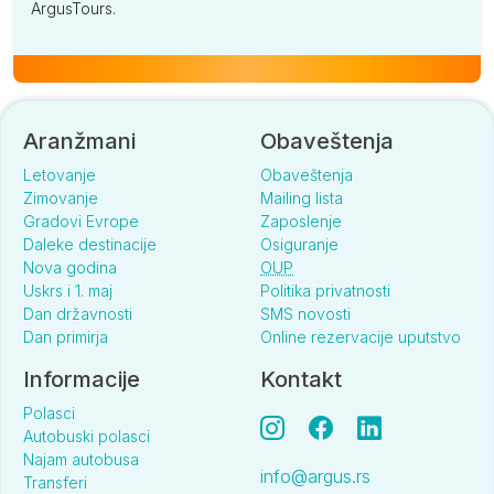
ArgusTours.
Aranžmani
Obaveštenja
Letovanje
Obaveštenja
Zimovanje
Mailing lista
Gradovi Evrope
Zaposlenje
Daleke destinacije
Osiguranje
Nova godina
OUP
Uskrs i 1. maj
Politika privatnosti
Dan državnosti
SMS novosti
Dan primirja
Online rezervacije uputstvo
Informacije
Kontakt
Polasci
Autobuski polasci
Najam autobusa
info@argus.rs
Transferi