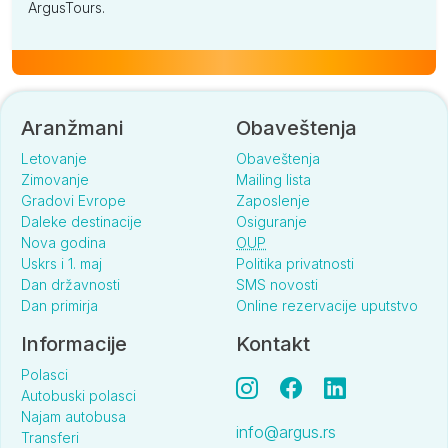
ArgusTours.
Aranžmani
Obaveštenja
Letovanje
Obaveštenja
Zimovanje
Mailing lista
Gradovi Evrope
Zaposlenje
Daleke destinacije
Osiguranje
Nova godina
OUP
Uskrs i 1. maj
Politika privatnosti
Dan državnosti
SMS novosti
Dan primirja
Online rezervacije uputstvo
Informacije
Kontakt
Polasci
Autobuski polasci
Najam autobusa
info@argus.rs
Transferi