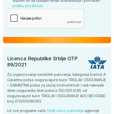
Slažem se da dobijam email obaveštenja i prihvatam
politiku privatnosti
.
Kompanija
Licenca Republike Srbije OTP
89/2021
Za organizovanje turističkih putovanja, kategorija licence A.
Garantna polisa osiguravajuće kuće TRIGLAV OSIGURANJE
- GARANTNA polisa za slučaj insolventnosti i radi naknade
štete osiguranika (limit pokrića 250.000 EUR) od
osiguravajuće kuće TRIGLAV OSIGURANJE ADO BEOGRAD
broj 470000065393.
Uz sve programe važe
Opšti uslovi putovanja
agencije