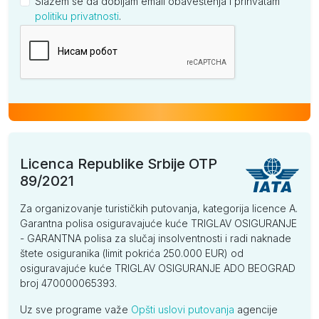
Slažem se da dobijam email obaveštenja i prihvatam
politiku privatnosti
.
Kompanija
Licenca Republike Srbije OTP
89/2021
Za organizovanje turističkih putovanja, kategorija licence A.
Garantna polisa osiguravajuće kuće TRIGLAV OSIGURANJE
- GARANTNA polisa za slučaj insolventnosti i radi naknade
štete osiguranika (limit pokrića 250.000 EUR) od
osiguravajuće kuće TRIGLAV OSIGURANJE ADO BEOGRAD
broj 470000065393.
Uz sve programe važe
Opšti uslovi putovanja
agencije