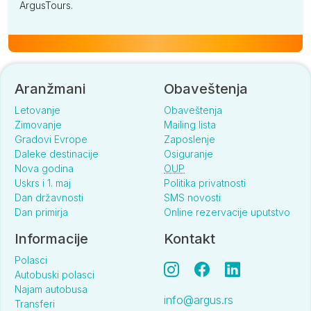
ArgusTours.
Aranžmani
Obaveštenja
Letovanje
Obaveštenja
Zimovanje
Mailing lista
Gradovi Evrope
Zaposlenje
Daleke destinacije
Osiguranje
Nova godina
OUP
Uskrs i 1. maj
Politika privatnosti
Dan državnosti
SMS novosti
Dan primirja
Online rezervacije uputstvo
Informacije
Kontakt
Polasci
Autobuski polasci
Najam autobusa
info@argus.rs
Transferi