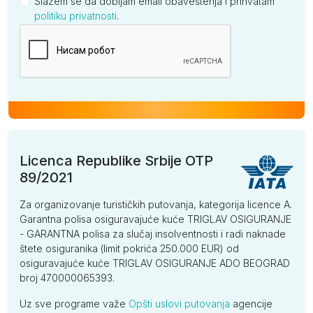
Slažem se da dobijam email obaveštenja i prihvatam
politiku privatnosti
.
Kompanija
Licenca Republike Srbije OTP
89/2021
Za organizovanje turističkih putovanja, kategorija licence A.
Garantna polisa osiguravajuće kuće TRIGLAV OSIGURANJE
- GARANTNA polisa za slučaj insolventnosti i radi naknade
štete osiguranika (limit pokrića 250.000 EUR) od
osiguravajuće kuće TRIGLAV OSIGURANJE ADO BEOGRAD
broj 470000065393.
Uz sve programe važe
Opšti uslovi putovanja
agencije