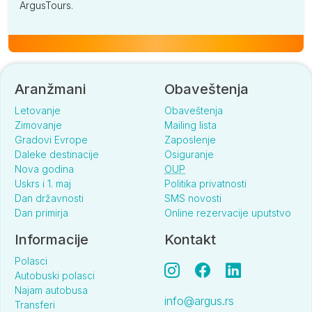
ArgusTours.
Aranžmani
Obaveštenja
Letovanje
Obaveštenja
Zimovanje
Mailing lista
Gradovi Evrope
Zaposlenje
Daleke destinacije
Osiguranje
Nova godina
OUP
Uskrs i 1. maj
Politika privatnosti
Dan državnosti
SMS novosti
Dan primirja
Online rezervacije uputstvo
Informacije
Kontakt
Polasci
Autobuski polasci
Najam autobusa
info@argus.rs
Transferi