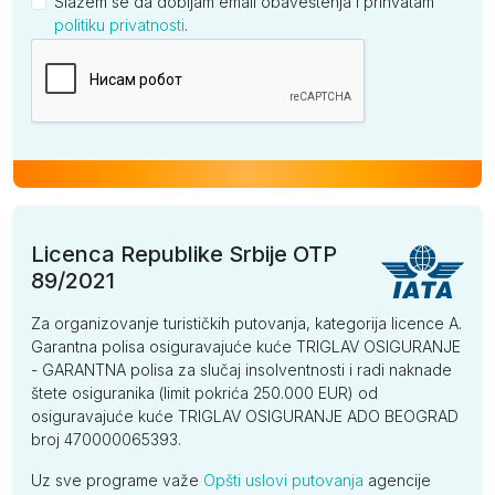
Slažem se da dobijam email obaveštenja i prihvatam
politiku privatnosti
.
Kompanija
Licenca Republike Srbije OTP
89/2021
Za organizovanje turističkih putovanja, kategorija licence A.
Garantna polisa osiguravajuće kuće TRIGLAV OSIGURANJE
- GARANTNA polisa za slučaj insolventnosti i radi naknade
štete osiguranika (limit pokrića 250.000 EUR) od
osiguravajuće kuće TRIGLAV OSIGURANJE ADO BEOGRAD
broj 470000065393.
Uz sve programe važe
Opšti uslovi putovanja
agencije