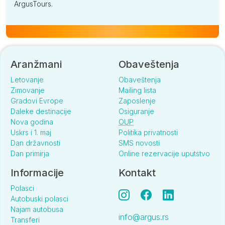
ArgusTours.
Aranžmani
Obaveštenja
Letovanje
Obaveštenja
Zimovanje
Mailing lista
Gradovi Evrope
Zaposlenje
Daleke destinacije
Osiguranje
Nova godina
OUP
Uskrs i 1. maj
Politika privatnosti
Dan državnosti
SMS novosti
Dan primirja
Online rezervacije uputstvo
Informacije
Kontakt
Polasci
Autobuski polasci
Najam autobusa
info@argus.rs
Transferi