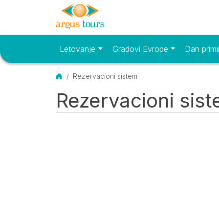
Letovanje
Gradovi Evrope
Dan primi
Osnovni meni
Početna
Rezervacioni sistem
Rezervacioni sis