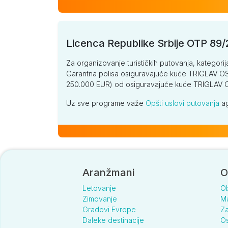
Licenca Republike Srbije OTP 89
Za organizovanje turističkih putovanja, kategorij
Garantna polisa osiguravajuće kuće TRIGLAV OSI
250.000 EUR) od osiguravajuće kuće TRIGLA
Uz sve programe važe
Opšti uslovi putovanja
ag
Aranžmani
O
Letovanje
O
Zimovanje
Ma
Gradovi Evrope
Za
Daleke destinacije
Os