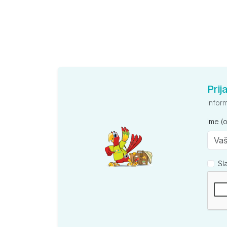
Prij
Infor
Ime (
Sl
Kompan