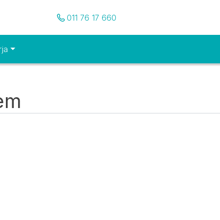
Pozovite nas
011 76 17 660
rja
tem