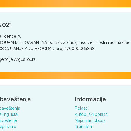
/2021
a licence A.
GURANJE - GARANTNA polisa za slučaj insolventnosti i radi naknade š
V OSIGURANJE ADO BEOGRAD broj 470000065393.
encije ArgusTours.
baveštenja
Informacije
baveštenja
Polasci
iling lista
Autobuski polasci
poslenje
Najam autobusa
iguranje
Transferi