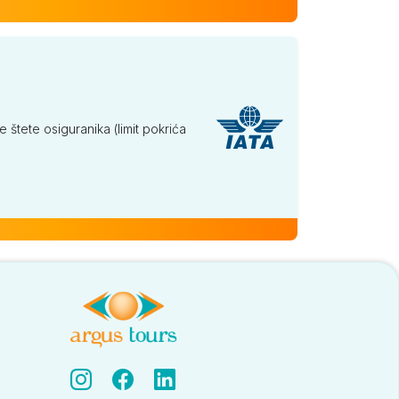
tete osiguranika (limit pokrića