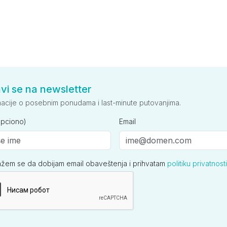
avi se na newsletter
macije o posebnim ponudama i last-minute putovanjima.
opciono)
Email
ažem se da dobijam email obaveštenja i prihvatam
politiku privatnosti
ija