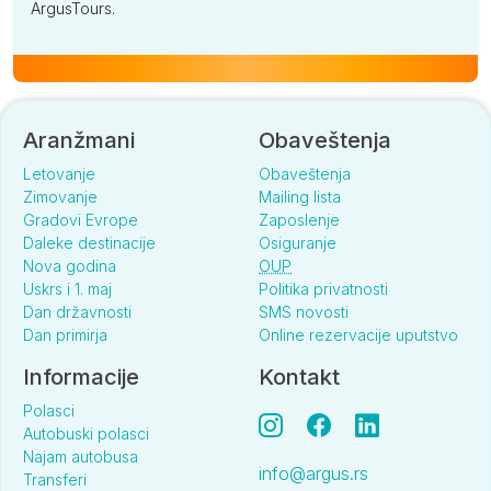
ArgusTours.
Aranžmani
Obaveštenja
Letovanje
Obaveštenja
Zimovanje
Mailing lista
Gradovi Evrope
Zaposlenje
Daleke destinacije
Osiguranje
Nova godina
OUP
Uskrs i 1. maj
Politika privatnosti
Dan državnosti
SMS novosti
Dan primirja
Online rezervacije uputstvo
Informacije
Kontakt
Polasci
Autobuski polasci
Najam autobusa
info@argus.rs
Transferi