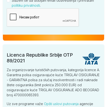
Slažem se da dobijam email obaveštenja i prihvatam
politiku privatnosti
.
Kompanija
Licenca Republike Srbije OTP
89/2021
Za organizovanje turističkih putovanja, kategorija licence A.
Garantna polisa osiguravajuće kuće TRIGLAV OSIGURANJE
- GARANTNA polisa za slučaj insolventnosti i radi naknade
štete osiguranika (limit pokrića 250.000 EUR) od
osiguravajuće kuće TRIGLAV OSIGURANJE ADO BEOGRAD
broj 470000065393.
Uz sve programe važe
Opšti uslovi putovanja
agencije