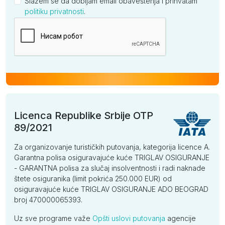
Slažem se da dobijam email obaveštenja i prihvatam
politiku privatnosti
.
Kompanija
Licenca Republike Srbije OTP
89/2021
Za organizovanje turističkih putovanja, kategorija licence A.
Garantna polisa osiguravajuće kuće TRIGLAV OSIGURANJE
- GARANTNA polisa za slučaj insolventnosti i radi naknade
štete osiguranika (limit pokrića 250.000 EUR) od
osiguravajuće kuće TRIGLAV OSIGURANJE ADO BEOGRAD
broj 470000065393.
Uz sve programe važe
Opšti uslovi putovanja
agencije