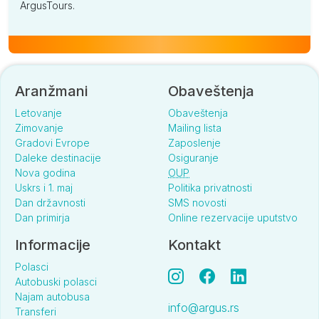
ArgusTours.
Aranžmani
Obaveštenja
Letovanje
Obaveštenja
Zimovanje
Mailing lista
Gradovi Evrope
Zaposlenje
Daleke destinacije
Osiguranje
Nova godina
OUP
Uskrs i 1. maj
Politika privatnosti
Dan državnosti
SMS novosti
Dan primirja
Online rezervacije uputstvo
Informacije
Kontakt
Polasci
Autobuski polasci
Najam autobusa
info@argus.rs
Transferi