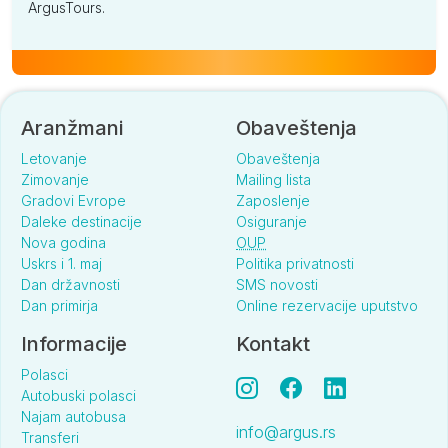
ArgusTours.
Aranžmani
Obaveštenja
Letovanje
Obaveštenja
Zimovanje
Mailing lista
Gradovi Evrope
Zaposlenje
Daleke destinacije
Osiguranje
Nova godina
OUP
Uskrs i 1. maj
Politika privatnosti
Dan državnosti
SMS novosti
Dan primirja
Online rezervacije uputstvo
Informacije
Kontakt
Polasci
Autobuski polasci
Najam autobusa
info@argus.rs
Transferi