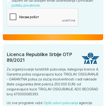
Slažem se da dobijam email obaveštenja i prihvatam
politiku privatnosti
.
Kompanija
Licenca Republike Srbije OTP
89/2021
Za organizovanje turističkih putovanja, kategorija licence A.
Garantna polisa osiguravajuće kuće TRIGLAV OSIGURANJE
- GARANTNA polisa za slučaj insolventnosti i radi naknade
štete osiguranika (limit pokrića 250.000 EUR) od
osiguravajuće kuće TRIGLAV OSIGURANJE ADO BEOGRAD
broj 470000065393.
Uz sve programe važe
Opšti uslovi putovanja
agencije