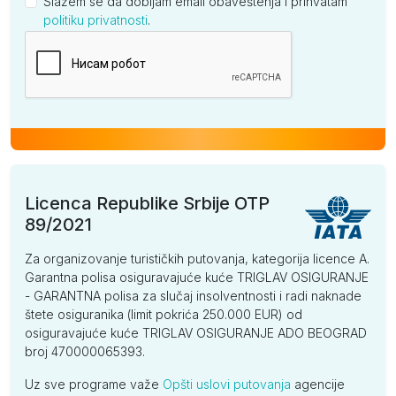
Slažem se da dobijam email obaveštenja i prihvatam
politiku privatnosti
.
Kompanija
Licenca Republike Srbije OTP
89/2021
Za organizovanje turističkih putovanja, kategorija licence A.
Garantna polisa osiguravajuće kuće TRIGLAV OSIGURANJE
- GARANTNA polisa za slučaj insolventnosti i radi naknade
štete osiguranika (limit pokrića 250.000 EUR) od
osiguravajuće kuće TRIGLAV OSIGURANJE ADO BEOGRAD
broj 470000065393.
Uz sve programe važe
Opšti uslovi putovanja
agencije