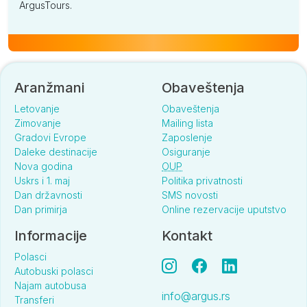
ArgusTours.
Aranžmani
Obaveštenja
Letovanje
Obaveštenja
Zimovanje
Mailing lista
Gradovi Evrope
Zaposlenje
Daleke destinacije
Osiguranje
Nova godina
OUP
Uskrs i 1. maj
Politika privatnosti
Dan državnosti
SMS novosti
Dan primirja
Online rezervacije uputstvo
Informacije
Kontakt
Polasci
Autobuski polasci
Najam autobusa
info@argus.rs
Transferi